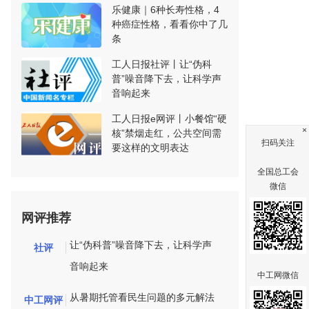
乐健康｜6种长寿性格，4
种癌症性格，看看你中了几
条
工人日报社评丨让“伪科
普”噪音降下去，让科学声
音响起来
工人日报e网评丨小餐馆“硬
×
核”禁烟走红，公共空间需
扫码关注
要这样的文明表达
全国总工会
微信
网评推荐
让“伪科普”噪音降下去，让科学声
社评
音响起来
中工网微信
从暑期托管看民生问题的多元解法
中工网评