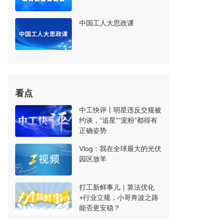
中国工人大思政课
看点
中工快评丨明星违反交规被
约谈，“追星”“宠粉”都得有
正确姿势
Vlog：我在全球最大的光伏
园区放羊
打工新鲜事儿｜算法优化
+行业立规，小哥奔波之路
能否更安稳？