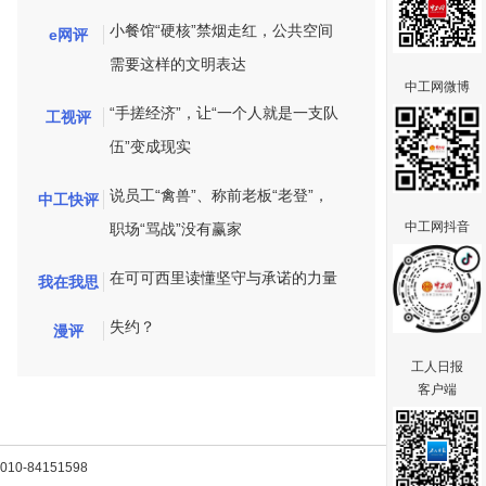
小餐馆“硬核”禁烟走红，公共空间
e网评
需要这样的文明表达
中工网微博
“手搓经济”，让“一个人就是一支队
工视评
伍”变成现实
说员工“禽兽”、称前老板“老登”，
中工快评
中工网抖音
职场“骂战”没有赢家
在可可西里读懂坚守与承诺的力量
我在我思
失约？
漫评
工人日报
客户端
-84151598