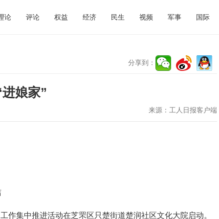
理论
评论
权益
经济
民生
视频
军事
国际
分享到：
进娘家”
来源：
工人日报客户端
洁
务工作集中推进活动在芝罘区只楚街道楚润社区文化大院启动。