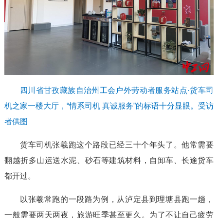
四川省甘孜藏族自治州工会户外劳动者服务站点·货车司
机之家一楼大厅，“情系司机 真诚服务”的标语十分显眼。受访
者供图
货车司机张羲跑这个路段已经三十个年头了。他常需要
翻越折多山运送水泥、砂石等建筑材料，自卸车、长途货车
都开过。
以张羲常跑的一段路为例，从泸定县到理塘县跑一趟，
一般需要两天两夜，旅游旺季甚至更久。为了不让自己疲劳