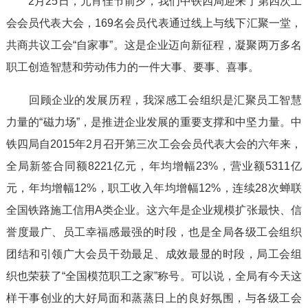
2月25日，元宵佳节前夕，我们中铁四局迎来了第四次工
会会员代表大会，169名会员代表通过线上与线下汇聚一堂，
共商共议工会“自家事”。这是企业迈向新征程，凝聚两万多名
职工创造智慧和劳动伟力的一件大事、要事、喜事。
回顾企业的发展历程，我深感工会组织是汇聚员工智慧
力量的“磁力场”，是推进企业发展的重要支撑和中坚力量。中
铁四局自2015年2月召开第三次工会会员代表大会的六年来，
全局新签合同额8221亿元，年均增幅23%，营业额5311亿
元，年均增幅12%，职工收入年均增幅12%，连续28次蝉联
全国铁路施工信用A类企业。这六年是企业规模扩张最快、信
誉度最广、员工幸福感最强的时段，也是全局各级工会组织
团结和引领广大会员干劲最足、成效最显的时段，局工会组
织也荣获了“全国模范职工之家”称号。可以说，全局有今天这
样干事创业的大好局面和蒸蒸日上的良好氛围，与各级工会