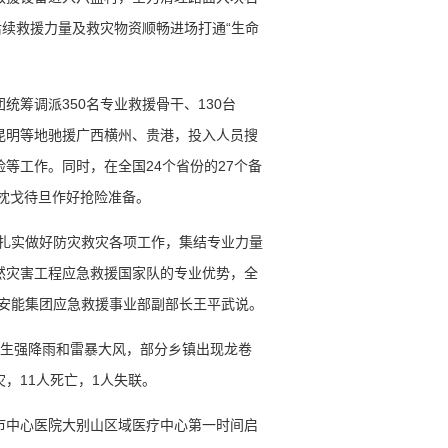
后续救援力量及救灾物资顺畅进场打通“生命
统筹调派350名专业救援骨干、130台
昆明等地驰援广西横州、贵港，投入人员搜
等工作。同时，在全国24个省份的27个备
，枕戈待旦作好抢险准备。
，扎实做好防灾救灾各项工作，集结专业力量
然灾害工程应急救援国家队的专业优势，全
国安能集团应急救援事业部副部长王平武说。
发生强降雨和雷暴大风，部分乡镇出现龙卷
灾，11人死亡，1人失联。
市中心医院大别山区域医疗中心第一时间启