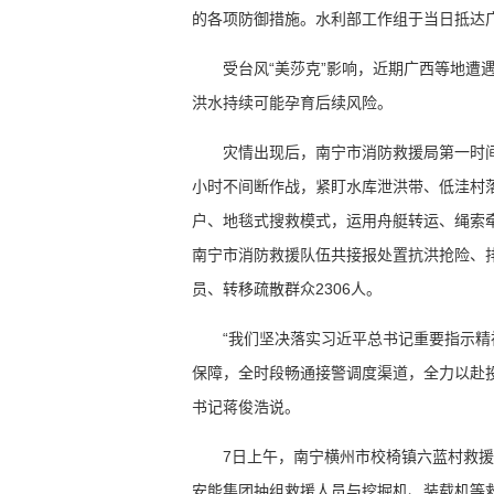
的各项防御措施。水利部工作组于当日抵达
受台风“美莎克”影响，近期广西等地遭
洪水持续可能孕育后续风险。
灾情出现后，南宁市消防救援局第一时
小时不间断作战，紧盯水库泄洪带、低洼村
户、地毯式搜救模式，运用舟艇转运、绳索牵
南宁市消防救援队伍共接报处置抗洪抢险、排
员、转移疏散群众2306人。
“我们坚决落实习近平总书记重要指示
保障，全时段畅通接警调度渠道，全力以赴
书记蒋俊浩说。
7日上午，南宁横州市校椅镇六蓝村救
安能集团抽组救援人员与挖掘机、装载机等