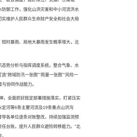
水防御工作，强化山洪灾害和中小河流洪水
切实维护人民群众生命财产安全和社会大局
、短时暴雨、局地大暴雨发生概率增大，北
汛态势分析与指挥调度系统，整合气象、水
“跨域防汛一张图”“雨量一张图”“风险一
调度与协同作战能力。
精神，全面抓好既定部署措施落实，盯紧压实
定河等6条主要河流及19条重点山洪沟
督导各单位逐条对账整改，持续加强监测预
责任台账，提升人民群众避险转移能力。”北
说。