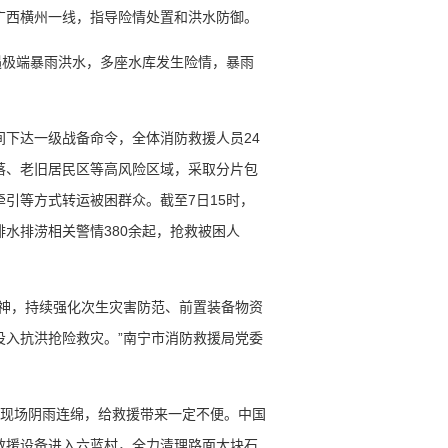
广西横州一线，指导险情处置和洪水防御。
遇极端暴雨洪水，多座水库发生险情，暴雨
间下达一级战备命令，全体消防救援人员24
落、老旧居民区等高风险区域，采取分片包
引等方式转运被困群众。截至7日15时，
水排涝相关警情380余起，抢救被困人
精神，持续强化次生灾害防范、前置装备物资
投入抗洪抢险救灾。”南宁市消防救援局党委
援现场阴雨连绵，给救援带来一定不便。中国
救援设备进入六蓝村，全力清理路面大块石