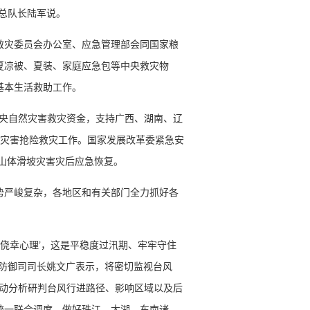
总队长陆军说。
救灾委员会办公室、应急管理部会同国家粮
夏凉被、夏装、家庭应急包等中央救灾物
基本生活救助工作。
中央自然灾害救灾资金，支持广西、湖南、辽
质灾害抢险救灾工作。国家发展改革委紧急安
县山体滑坡灾害灾后应急恢复。
势严峻复杂，各地区和有关部门全力抓好各
和侥幸心理’，这是平稳度过汛期、牢牢守住
害防御司司长姚文广表示，将密切监视台风
，滚动分析研判台风行进路径、影响区域以及后
统一联合调度，做好珠江、太湖、东南诸