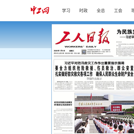
学习
时政
全总
工会