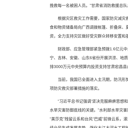
挽救每一名被困人员。”甘肃省消防救援总队
根据灾区救灾工作需要，国家防灾减灾
食和物资储备局向广西调拨帐篷、折叠床、
资，全力支持灾区做好受灾群众转移安置和
财政部、应急管理部紧急预拨1.6亿元
宁、吉林、安徽、山东6省份开展洪涝、地
排3000万元中央预算内投资支持甘肃宕昌
当前，我国已全面进入主汛期，防汛形
项防灾救灾部署措施的落实。
“习近平总书记强调‘坚决克服麻痹思想
水旱灾害防御底线的关键。”水利部水旱灾
“美莎克”残留云系和台风“巴威”前锋云系
续台风生成发展态势。强化大江大河水工程