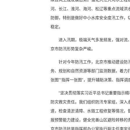
河、长江、淮河、海河、松辽等重点流域洪
防御，特别是做好中小水库安全度汛工作，
稳定。
进入汛期，极端天气多发频发，强对流
京市防汛形势复杂严峻。
针对今年防汛工作，北京市推动建设防
务、规划和自然资源等部门监测数据，着力打造
张图”“指挥一张图”，提升辅助决策、指挥
“坚决贯彻落实习近平总书记重要指示
防灾救灾责任。我们组织防汛专家组，深入永
道，检查清淤清障、水毁工程修复等情况，
报预警能力建设，健全完善山区避险转移的
京市防汛抗旱指挥部办公室执行副主任李宇