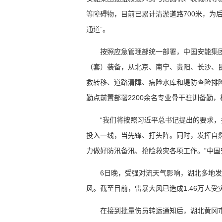
等障碍物，目前已累计清淤道路700米，为
通道”。
按照应急管理部统一部署，中国安能集团
（套）装备，从北京、南宁、贵阳、长沙、
救转移、道路清障、病险水库和堤防查险排险
勤点前置部署2200余名专业骨干驻训备勤
“我们将按照习近平总书记提出的要求
投入一线，当先锋、打头阵。同时，发挥自
力做好防汛备汛、抢险救灾各项工作。”中
6日晚，受强对流天气影响，湖北多地
风。截至目前，雷暴大风已造成1.46万人受
在接到批量伤员转运通知后，湖北黄冈