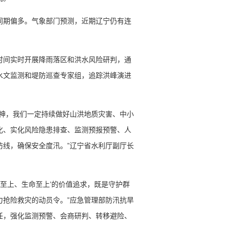
同期偏多。气象部门预测，近期辽宁仍有连
时间实时开展降雨落区和洪水风险研判，通
水文监测和堤防巡查专家组，追踪洪峰演进
精神，我们一定持续做好山洪地质灾害、中小
化、实化风险隐患排查、监测预报预警、人
防线，确保安全度汛。”辽宁省水利厅副厅长
民至上、生命至上’的价值追求，既是守护群
力抢险救灾的动员令。”应急管理部防汛抗旱
任，强化监测预警、会商研判、转移避险、