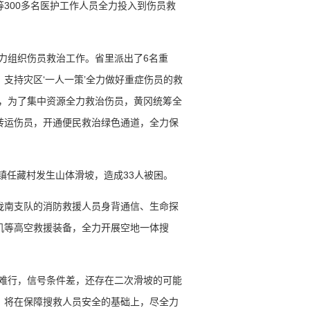
300多名医护工作人员全力投入到伤员救
力组织伤员救治工作。省里派出了6名重
支持灾区‘一人一策’全力做好重症伤员的救
说，为了集中资源全力救治伤员，黄冈统筹全
转运伤员，开通便民救治绿色通道，全力保
河镇任藏村发生山体滑坡，造成33人被困。
陇南支队的消防救援人员身背通信、生命探
机等高空救援装备，全力开展空地一体搜
岖难行，信号条件差，还存在二次滑坡的可能
，将在保障搜救人员安全的基础上，尽全力