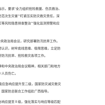
指示，要求“全力组织抢险救援、伤员救治、
范次生灾害”“盯紧压实防灾救灾责任，深
等风险隐患排查整治”“强化监测预警和应
中央政治局会议，研究部署防汛抗旱工作。
想认识，树牢底线思维、极限思维，立足防
好防汛抗旱、抢险救灾各项工作。
神和中央政治局会议精神，相关部门和地方
少人员伤亡。
三级应急响应提升至二级，国家防灾减灾救灾
。国家防总联合工作组赴广西指导。
急响应提至Ⅱ级，强化落实与响应等级匹配