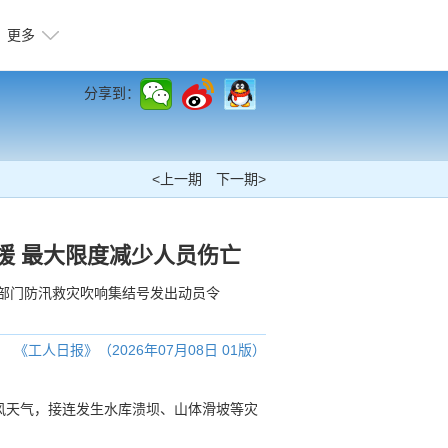
更多
分享到：
<上一期
下一期>
援 最大限度减少人员伤亡
部门防汛救灾吹响集结号发出动员令
《工人日报》（2026年07月08日 01版）
风天气，接连发生水库溃坝、山体滑坡等灾