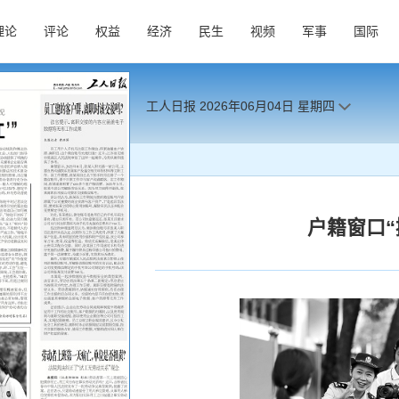
理论
评论
权益
经济
民生
视频
军事
国际
工人日报
2026年06月04日
星期四
户籍窗口“