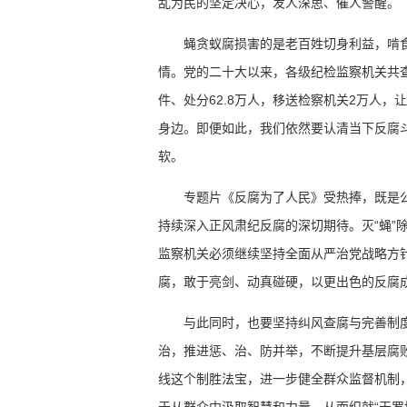
乱为民的坚定决心，发人深思、催人警醒。
蝇贪蚁腐损害的是老百姓切身利益，啃
情。党的二十大以来，各级纪检监察机关共查
件、处分62.8万人，移送检察机关2万人
身边。即便如此，我们依然要认清当下反腐
软。
专题片《反腐为了人民》受热捧，既是
持续深入正风肃纪反腐的深切期待。灭“蝇”
监察机关必须继续坚持全面从严治党战略方
腐，敢于亮剑、动真碰硬，以更出色的反腐
与此同时，也要坚持纠风查腐与完善制
治，推进惩、治、防并举，不断提升基层腐
线这个制胜法宝，进一步健全群众监督机制