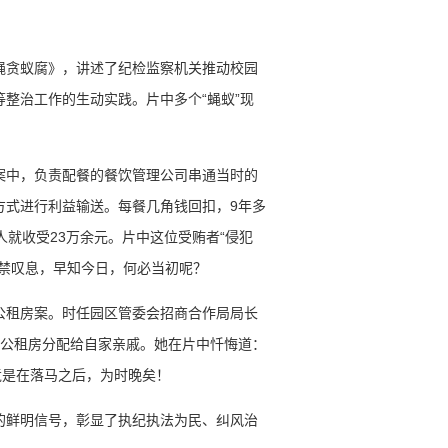
蝇贪蚁腐》，讲述了纪检监察机关推动校园
整治工作的生动实践。片中多个“蝇蚁”现
案中，负责配餐的餐饮管理公司串通当时的
方式进行利益输送。每餐几角钱回扣，9年多
人就收受23万余元。片中这位受贿者“侵犯
不禁叹息，早知今日，何必当初呢？
公租房案。时任园区管委会招商合作局局长
套公租房分配给自家亲戚。她在片中忏悔道：
竟是在落马之后，为时晚矣！
的鲜明信号，彰显了执纪执法为民、纠风治