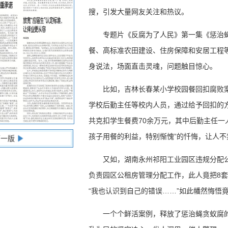
搜，引发大量网友关注和热议。
专题片《反腐为了人民》第一集《惩治
餐、高标准农田建设、住房保障和安居工程等
身说法，场面直击灵魂，问题触目惊心。
比如，吉林长春某小学校园餐回扣腐败
学校后勤主任等校内人员，通过给予回扣的
共克扣学生餐费70余万元，其中后勤主任一
孩子用餐的利益，特别惭愧”的忏悔，让人
下一版
又如，湖南永州祁阳工业园区违规分配
负责园区公租房管理分配工作，此人竟把8
“我也认识到自己的错误……”如此幡然悔悟
一个个鲜活案例，释放了惩治蝇贪蚁腐