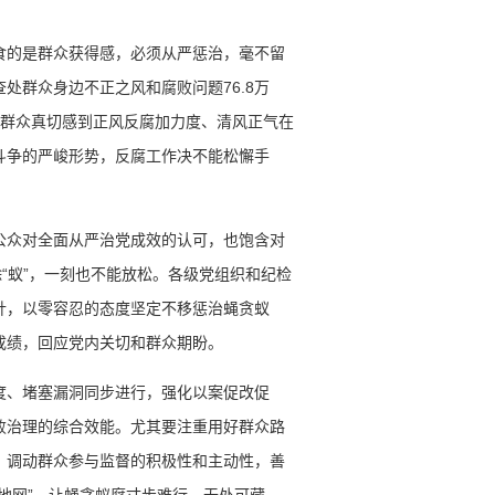
食的是群众获得感，必须从严惩治，毫不留
处群众身边不正之风和腐败问题76.8万
，让群众真切感到正风反腐加力度、清风正气在
斗争的严峻形势，反腐工作决不能松懈手
公众对全面从严治党成效的认可，也饱含对
除“蚁”，一刻也不能放松。各级党组织和纪检
针，以零容忍的态度坚定不移惩治蝇贪蚁
成绩，回应党内关切和群众期盼。
度、堵塞漏洞同步进行，强化以案促改促
败治理的综合效能。尤其要注重用好群众路
，调动群众参与监督的积极性和主动性，善