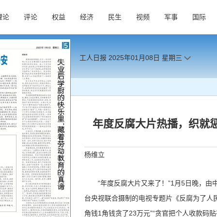
理论
评论
权益
经济
民生
视频
军事
国际
工人日报
2025年01月08日
星期三
年度反腐大片热播，织就惩
杨维立
“年度反腐大片又来了！”1月5日晚，
台央视联合摄制的电视专题片《反腐为了人民
角钱1角钱贪了23万元”“贪官把个人收款码