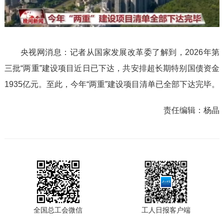
l
a
央视网消息：记者从国家发展改革委了解到，2026年第
y
三批“两重”建设项目近日已下达，共安排超长期特别国债资金
1935亿元。至此，今年“两重”建设项目清单已全部下达完毕。
V
责任编辑：
杨晶
i
d
e
o
全国总工会微信
工人日报客户端