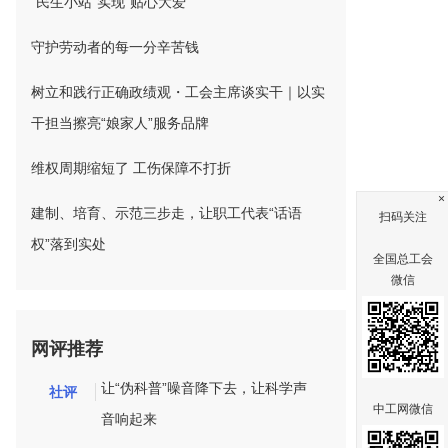
“民生小站”实现“贴心大爱”
守护劳动者的每一分辛苦钱
树立和践行正确政绩观・工会主席谈实干｜以实
干担当擦亮“娘家人”服务品牌
维权周期缩短了 工伤保障不打折
×
建制、培育、示范三步走，让职工代表“话语
扫码关注
权”落到实处
全国总工会
微信
网评推荐
让“伪科普”噪音降下去，让科学声
社评
中工网微信
音响起来