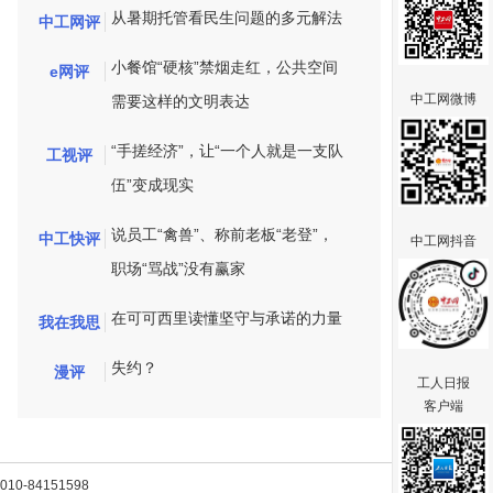
从暑期托管看民生问题的多元解法
中工网评
小餐馆“硬核”禁烟走红，公共空间
e网评
中工网微博
需要这样的文明表达
“手搓经济”，让“一个人就是一支队
工视评
伍”变成现实
说员工“禽兽”、称前老板“老登”，
中工快评
中工网抖音
职场“骂战”没有赢家
在可可西里读懂坚守与承诺的力量
我在我思
失约？
漫评
工人日报
客户端
-84151598