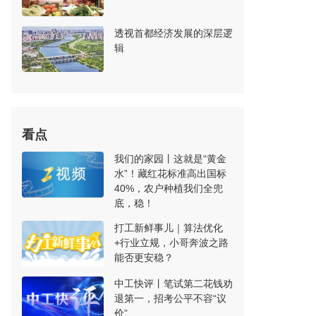
透视首都经济发展的深层逻
辑
看点
我们的家园丨这就是“黄金
水”！藏红花标准高出国标
40%，农户种植我们全兜
底，稳！
打工新鲜事儿｜算法优化
+行业立规，小哥奔波之路
能否更安稳？
中工快评丨笔试第二花钱劝
退第一，招考公平不容“议
价”