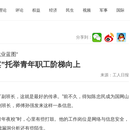
理论
评论
权益
经济
民生
视频
军事
国际
分享到：
业蓝图”
案”托举青年职工阶梯向上
来源：
工人日报
当了副班长，这就是最好的传承。”前不久，得知陈忠民成为国网山
副班长，师傅孙强发来这样一条信息。
青年夜校”时，心里有些打鼓。他的工作岗位是网络与信息安全，
础漏洞分析还有些陌生。