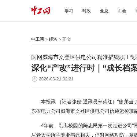
学习
时政
全总
工会
中工网
>
经济
> 正文
国网威海市文登区供电公司精准描绘职工“职
深化“产改”进行时｜“成长档
2026-06-21 02:21
本报讯 （记者张嫱 通讯员宋英红）“徒弟
东省电力公司威海市文登区供电公司信通运检班
4年前，刚出校园的陈忠民第一次走进公司“
尽管大学所学专业与此相关，但对网络攻防、基