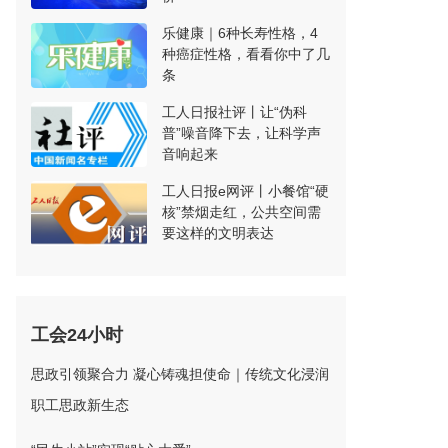
乐健康｜6种长寿性格，4
种癌症性格，看看你中了几
条
工人日报社评丨让“伪科
普”噪音降下去，让科学声
音响起来
工人日报e网评丨小餐馆“硬
核”禁烟走红，公共空间需
要这样的文明表达
工会24小时
思政引领聚合力 凝心铸魂担使命｜传统文化浸润
职工思政新生态