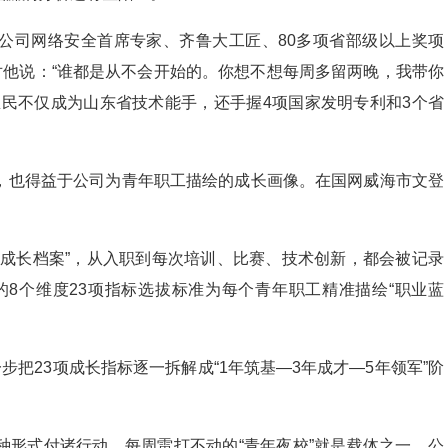
公司网络安全首席专家、齐鲁大工匠、80多项省部级以上奖项
对他说：“谁都是从不会开始的。你想不想每周多留两晚，我带你
忠民不仅成为山东省技术能手，还手握4项国家发明专利和3个省
，也得益于公司为青年职工描绘的成长画像。在国网威海市文登
“成长档案”，从入职到每次培训、比赛、技术创新，都会被记录
里的8个维度23项指标选拔标准为每个青年职工精准描绘“职业蓝
步把23项成长指标逐一拆解成“1年筑基—3年成才—5年领军”阶
种形式付诸行动。每周雷打不动的“青年夜校”就是载体之一，公