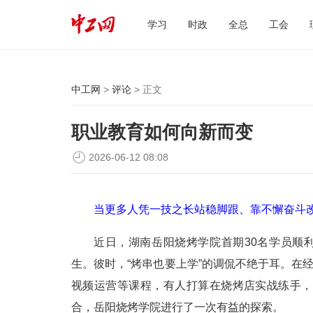
学习
时政
全总
工会
中工网
>
评论
> 正文
职业教育如何向新而变
2026-06-12 08:08
当更多人凭一技之长站稳脚跟、靠不懈奋斗
近日，湖南岳阳烧烤学院首期30名学员顺
生。彼时，“烤串也要上学”的调侃不绝于耳。在
视频运营等课程，有人打算在烧烤店实战练手，
合，岳阳烧烤学院进行了一次有益的探索。