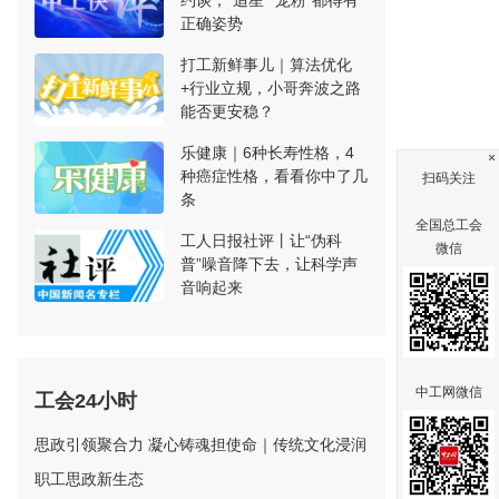
约谈，“追星”“宠粉”都得有
正确姿势
打工新鲜事儿｜算法优化
+行业立规，小哥奔波之路
能否更安稳？
乐健康｜6种长寿性格，4
×
种癌症性格，看看你中了几
扫码关注
条
全国总工会
工人日报社评丨让“伪科
微信
普”噪音降下去，让科学声
音响起来
中工网微信
工会24小时
思政引领聚合力 凝心铸魂担使命｜传统文化浸润
职工思政新生态