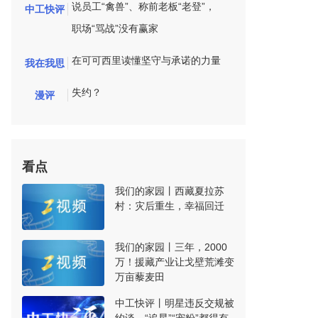
说员工“禽兽”、称前老板“老登”，
中工快评
职场“骂战”没有赢家
在可可西里读懂坚守与承诺的力量
我在我思
失约？
漫评
看点
我们的家园丨西藏夏拉苏
村：灾后重生，幸福回迁
我们的家园丨三年，2000
万！援藏产业让戈壁荒滩变
万亩藜麦田
中工快评丨明星违反交规被