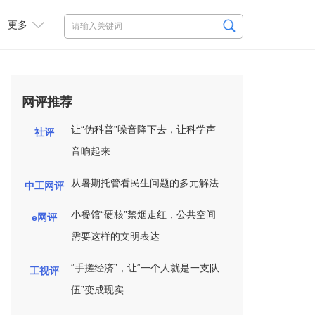
更多
网评推荐
让“伪科普”噪音降下去，让科学声
社评
音响起来
从暑期托管看民生问题的多元解法
中工网评
小餐馆“硬核”禁烟走红，公共空间
e网评
需要这样的文明表达
“手搓经济”，让“一个人就是一支队
工视评
伍”变成现实