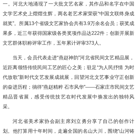
一。河北大地涌现了一大批文艺名家，其作品和名字在中国
文学艺术史上熠熠生辉，两名老艺术家荣获“中国文联终身成
就奖”。所属13个省级文艺家协会共有3.9万余名会员；获奖成
果多，近三年获得国家级各类奖项作品达222件；创新开展新
文艺群体职称评审工作，五年累计评审373人。
当天，会员代表走进“燕赵神韵”河北省民间文艺精品展，
近距离领悟传统民间工艺的匠心之美；驻足“为人民抒情 为时
代放歌”新时代文艺发展成就展，回望河北文艺事业守正创新
的奋进历程；徜徉“燕赵精粹 石市风华”——石家庄市民间文艺
精品晋省展，感受传统技艺在时代发展中焕发出的独特风
采。
河北省美术家协会副主席刘立勇分享了自己的创作计
划。他打算用十年时间，走遍全国的名山大川，围绕“山河铸