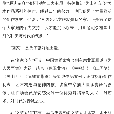
像”“履迹留真”“澄怀问境”三大主题，持续推进“为山河立传”美
术作品系列的创作。经过四年的努力，他已积累了大量鲜活
的创作素材。他说：“各级各地文联就是我的家。正是有了这
个大家庭的倾力支持，我才能沉下心来，用画笔记录祖国山
河的壮美与时代的气象。”
“回家”，是为了更好地出发。
在“名家传艺”环节，中国舞蹈家协会副主席黄豆豆以《为
人民而舞》为题，结合《保卫黄河》《幸福红》《庄周梦》
《关山月》《德辅道背影》等经典作品案例，细致拆解创作
初衷、艺术构思与精神内核。讲座中穿插大量珍贵舞台影
像，让在场会员深切感受到一位优秀舞蹈家对人民、对艺
术、对时代的赤诚之心。
在“文艺对话”环节，会员代表围绕文艺人才培育、本土题