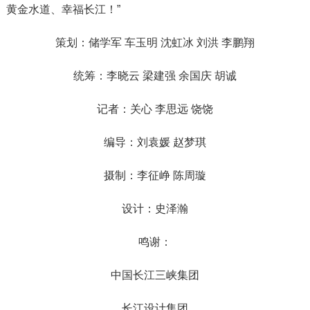
黄金水道、幸福长江！”
策划：储学军 车玉明 沈虹冰 刘洪 李鹏翔
统筹：李晓云 梁建强 余国庆 胡诚
记者：关心 李思远 饶饶
编导：刘袁媛 赵梦琪
摄制：李征峥 陈周璇
设计：史泽瀚
鸣谢：
中国长江三峡集团
长江设计集团