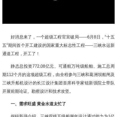
l
a
好消息来了，一个超级工程官宣破局——6月8日，“十五
y
五”期间首个开工建设的国家重大标志性工程——三峡水运新
通道工程，开工了！
V
静态总投资772.08亿元、可通航万吨级船舶、施工总周
i
期112个月的这项超级工程，由全程参与三峡和葛洲坝船闸及
三峡升船机设计的长江设计集团首席科学家钮新强院士带队
d
开展前期论证、勘察设计和技术攻坚。
e
一、需求旺盛 黄金水道太忙了
据钮新强介绍，三峡双线五级船闸年设计通过能力为1亿