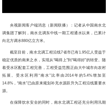
l
a
央视新闻客户端消息（新闻联播）：记者从中国南水北
y
调集团了解到，南水北调东中线一期工程通水以来，已累计
向北方调水880亿立方米。
V
截至目前，南水北调工程沿线7省市已有1.95亿人受益于
i
稳定优质的南来之水，实现从“喝得上”到“喝得好”的转变。随
着受水区配套工程完善，工程受益范围正由大中城市向农村
d
拓展。受水区利用“南水”比率由2014年的5.4%增加至
14.8%，“南水”已由原来规划补充水源跃升为工程沿线重要水
e
源。
o
在保障饮水安全的同时，南水北调工程还充分利用汛期