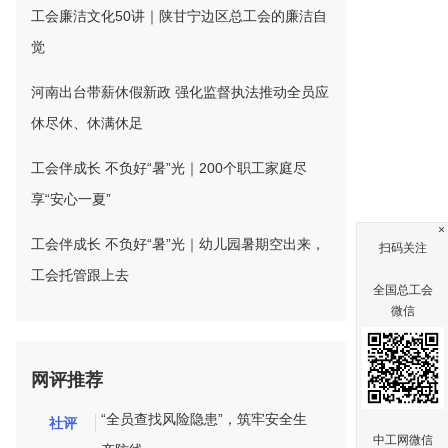
工会廉洁文化50讲｜陕甘宁边区总工会的廉洁自
觉
河南出台带薪休假新政 强化监督执法推动全员应
休尽休、休满休足
工会伴成长 不负好“暑”光｜200个职工家庭尽
享“安心一夏”
×
工会伴成长 不负好“暑”光｜幼儿园暑期空出来，
扫码关注
工会托管跟上去
全国总工会
微信
网评推荐
“全员查找风险隐患”，筑牢安全生
社评
中工网微信