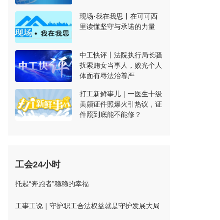
现场·我在我思丨在可可西
里读懂坚守与承诺的力量
中工快评丨法院执行局长骚
扰索贿女当事人，败光个人
体面有辱法治尊严
打工新鲜事儿｜一医生十级
美颜证件照爆火引热议，证
件照到底能不能修？
工会24小时
托起“奔跑者”稳稳的幸福
工事工说｜守护职工合法权益就是守护发展大局