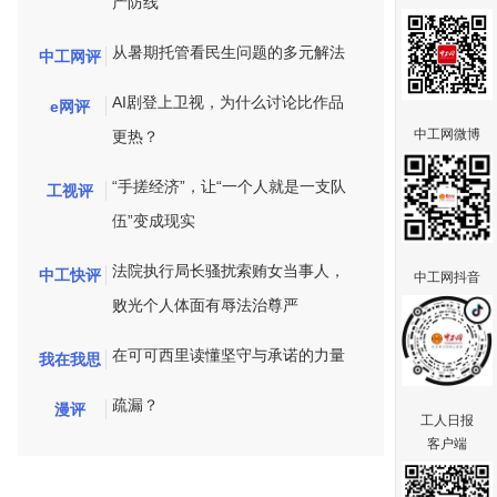
产防线
从暑期托管看民生问题的多元解法
中工网评
AI剧登上卫视，为什么讨论比作品
e网评
中工网微博
更热？
“手搓经济”，让“一个人就是一支队
工视评
伍”变成现实
法院执行局长骚扰索贿女当事人，
中工快评
中工网抖音
败光个人体面有辱法治尊严
在可可西里读懂坚守与承诺的力量
我在我思
疏漏？
漫评
工人日报
客户端