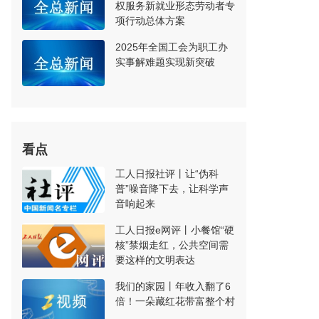
权服务新就业形态劳动者专
项行动总体方案
2025年全国工会为职工办
实事解难题实现新突破
看点
工人日报社评丨让“伪科
普”噪音降下去，让科学声
音响起来
工人日报e网评丨小餐馆“硬
核”禁烟走红，公共空间需
要这样的文明表达
我们的家园丨年收入翻了6
倍！一朵藏红花带富整个村