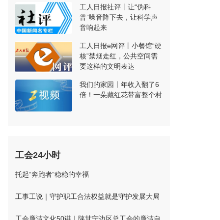
工人日报社评丨让“伪科
普”噪音降下去，让科学声
音响起来
工人日报e网评丨小餐馆“硬
核”禁烟走红，公共空间需
要这样的文明表达
我们的家园丨年收入翻了6
倍！一朵藏红花带富整个村
工会24小时
托起“奔跑者”稳稳的幸福
工事工说｜守护职工合法权益就是守护发展大局
工会廉洁文化50讲｜陕甘宁边区总工会的廉洁自