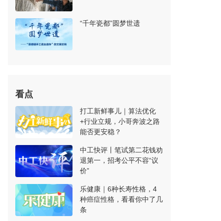
“千年瓷都”圆梦世遗
看点
打工新鲜事儿｜算法优化
+行业立规，小哥奔波之路
能否更安稳？
中工快评丨笔试第二花钱劝
退第一，招考公平不容“议
价”
乐健康｜6种长寿性格，4
种癌症性格，看看你中了几
条