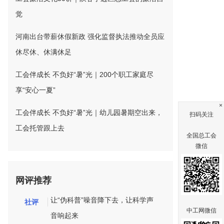
觉
河南出台带薪休假新政 强化监督执法推动全员应
休尽休、休满休足
工会伴成长 不负好“暑”光｜200个职工家庭尽
享“安心一夏”
×
工会伴成长 不负好“暑”光｜幼儿园暑期空出来，
扫码关注
工会托管跟上去
全国总工会
微信
网评推荐
让“伪科普”噪音降下去，让科学声
社评
中工网微信
音响起来