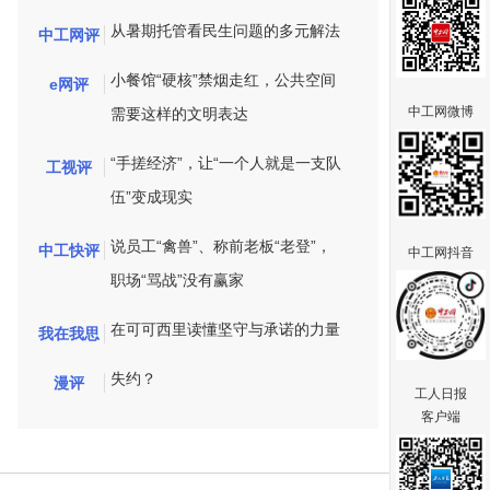
从暑期托管看民生问题的多元解法
中工网评
小餐馆“硬核”禁烟走红，公共空间
e网评
中工网微博
需要这样的文明表达
“手搓经济”，让“一个人就是一支队
工视评
伍”变成现实
说员工“禽兽”、称前老板“老登”，
中工快评
中工网抖音
职场“骂战”没有赢家
在可可西里读懂坚守与承诺的力量
我在我思
失约？
漫评
工人日报
客户端