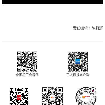
a
y
责任编辑：
陈莉辉
V
i
d
e
全国总工会微信
工人日报客户端
o