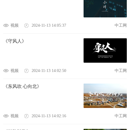
视频
2024-11-13 14:05:37
中工网
《守风人》
视频
2024-11-13 14:02:50
中工网
《东风吹 心向北》
视频
2024-11-13 14:02:16
中工网