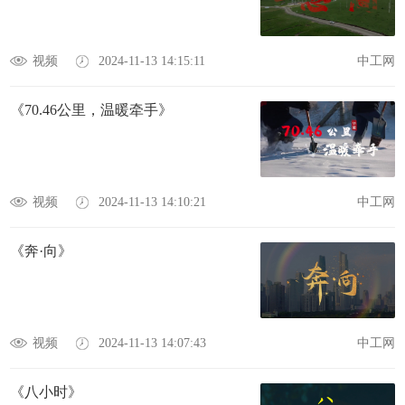
视频
2024-11-13 14:15:11
中工网
《70.46公里，温暖牵手》
视频
2024-11-13 14:10:21
中工网
《奔·向》
视频
2024-11-13 14:07:43
中工网
《八小时》