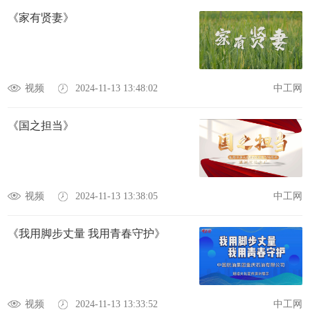
《家有贤妻》
视频
2024-11-13 13:48:02
中工网
《国之担当》
视频
2024-11-13 13:38:05
中工网
《我用脚步丈量 我用青春守护》
视频
2024-11-13 13:33:52
中工网