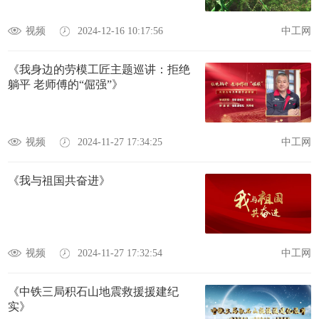
视频
2024-12-16 10:17:56
中工网
《我身边的劳模工匠主题巡讲：拒绝
躺平 老师傅的“倔强”》
视频
2024-11-27 17:34:25
中工网
《我与祖国共奋进》
视频
2024-11-27 17:32:54
中工网
《中铁三局积石山地震救援援建纪
实》