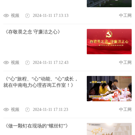
视频
2024-11-11 17:13:13
中工网
《存敬畏之念 守廉洁之心》
视频
2024-11-11 17:12:43
中工网
《“心”旅程、“心”动能、“心”成长，
就在中南电力心理咨询工作室！》
视频
2024-11-11 17:11:23
中工网
《做一颗钉在现场的“螺丝钉”》