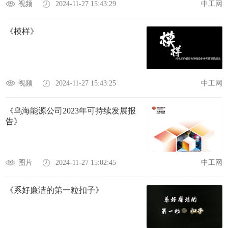
视频
2024-11-27 15:43:29
中工网
《模样》
视频
2024-11-27 15:43:25
中工网
《乌海能源公司2023年可持续发展报
告》
图片
2024-11-27 15:02:45
中工网
《系好廉洁的第一粒扣子》