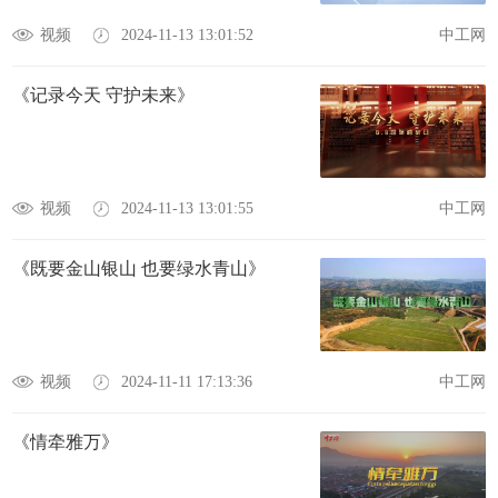
视频
2024-11-13 13:01:52
中工网
《记录今天 守护未来》
视频
2024-11-13 13:01:55
中工网
《既要金山银山 也要绿水青山》
视频
2024-11-11 17:13:36
中工网
《情牵雅万》