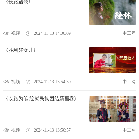
《长路踏歌》
视频
2024-11-13 14:00:09
中工网
《胜利好女儿》
视频
2024-11-13 13:54:30
中工网
《以路为笔 绘就民族团结新画卷》
视频
2024-11-13 13:50:57
中工网