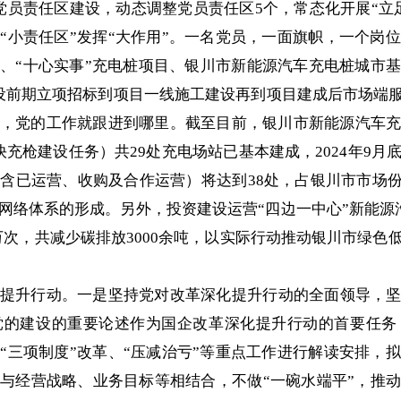
+党员责任区建设，动态调整党员责任区5个，常态化开展“
“小责任区”发挥“大作用”。一名党员，一面旗帜，一个岗
、“十心实事”充电桩项目、银川市新能源汽车充电桩城市
建设前期立项招标到项目一线施工建设再到项目建成后市场端服
，党的工作就跟进到哪里。截至目前，银川市新能源汽车
把快充枪建设任务）共29处充电场站已基本建成，2024年9
含已运营、收购及合作运营）将达到38处，占银川市市场份
网络体系的形成。另外，投资建设运营“四边一中心”新能源
.1万次，共减少碳排放3000余吨，以实际行动推动银川市绿
提升行动。一是坚持党对改革深化提升行动的全面领导，坚
党的建设的重要论述作为国企改革深化提升行动的首要任务
“三项制度”改革、“压减治亏”等重点工作进行解读安排，
与经营战略、业务目标等相结合，不做“一碗水端平”，推