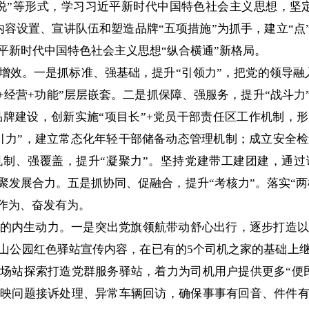
“说”等形式，学习习近平新时代中国特色社会主义思想，坚
容设置、宣讲队伍和塑造品牌“五项措施”为抓手，建立“点”
平新时代中国特色社会主义思想“纵合横通”新格局。
增效。一是抓标准、强基础，提升“引领力”，把党的领导融
区+经营+功能”层层嵌套。二是抓保障、强服务，提升“战斗力
建品牌建设，创新实施“项目长”+党员干部责任区工作机制，
引力”，建立常态化年轻干部储备动态管理机制；成立安全检
制、强覆盖，提升“凝聚力”。坚持党建带工建团建，通
发展合力。五是抓协同、促融合，提升“考核力”。落实“两榜
当作为、奋发有为。
的内生动力。一是突出党旗领航带动舒心出行，逐步打造以
山公园红色驿站宣传内容，在已有的5个司机之家的基础上
场站探索打造党群服务驿站，着力为司机用户提供更多“便
映问题接诉处理、异常车辆回访，确保事事有回音、件件有