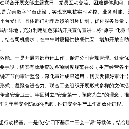
过联合开展支部主题党日、党员互动交流、困难群体慰问、问
三是完善数字平台建设，实现充电桩实时监控、业务对账、
平台受理、具体部门办理反馈的闭环机制，优化服务质量
站”阵地，充分利用红色驿站开展宣传宣讲，将“凉亭”化身
，结合司机需求，在中午时段提供快餐供应，增加开放自
。
效能。一是开展内部审计工作，促进公司合规管理。健全优
的重要手段，切实有效地查改各项制度规范在公司生产经营各
键环节的审计监督，深化审计成果运用，切实发挥好审计“
形式，凝聚奋进合力。联合工会组织开展形式多样的文体
争当安全卫士。牢固树立“安全第一，预防为主”的理念，
作为守牢安全防线的措施，推进安全生产工作高效化进程。
行动根基。一是依托“四下基层”“三会一课”等载体，结合理