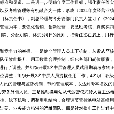
标准和渠道。二是进一步明确年度工作目标，强化责任落
以及考核管理等有机融合为一体，形成《2024年度经营业
绩目标责任书》，副总经理与各分管部门负责人签订了《20
管理为本，要强化营销、创新经营，要激励考核、真奖实
明确、分配明确、奖惩分明”的原则，把责任扛在肩上，用行动
和竞争力的举措。一是健全管理人员上下机制，从紧从严核
队伍效能提升、用工数量合理控制，细化各部门岗位职责
进行了调整。并组织开展5名中层管理人员试用期满考察转正
位调整，组织开展2名中层人员提拔任用工作，4名职工职
人员的管理与监督机制，节约管理成本，以达到降本增效的
站劳务外包人员。三是推动换电站从代运营模式转入自主运
控、线下机动，调整用电结构，合理调节管控换电站高峰
过硬、业务能力精湛的运维团队。四是针对换电工作过程