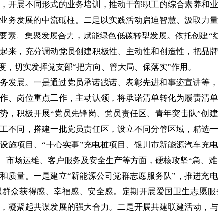
，开展不同形式的业务培训，推动干部职工的综合素养和
司业务发展的中流砥柱。二是以实践活动启迪智慧、汲取力
要素、集聚发展合力，赋能绿色低碳转型发展。依托创建“红
起来，充分调动党员创建积极性、主动性和创造性，把品
度，切实发挥党支部“把方向、管大局、保落实”作用。
务发展。一是通过党员承诺践诺、表彰先进和事迹宣讲等，
作、岗位重点工作，主动认领，将承诺清单转化为履责清
优势，积极开展“党员先锋岗、党员责任区、青年突击队”创
工不同，搭建一批党员责任区，设立不同分管区域，精选
设施项目、“十心实事”充电桩项目、银川市新能源汽车充
、市场运维、客户服务及安全生产等方面，硬核攻坚“急、难
和质量。一是建立“新能源公司党群志愿服务队”，推进充
强群众获得感、幸福感、安全感。定期开展爱国卫生志愿服
，凝聚起共谋发展的强大合力。二是开展共建联建活动，