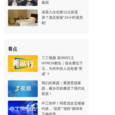
暴雨
凌晨入住也要12点前退
房？酒店探索“24小时退房
制”
看点
三工视频·新360行之
HYROX教练｜报名费近千
元，为何年轻人还抢着“受
虐”？
我们的家园｜重塑受损家
园，藏乡百姓搬进了现代化
新居！
中工快评丨明星违反交规被
约谈，“追星”“宠粉”都得有
正确姿势