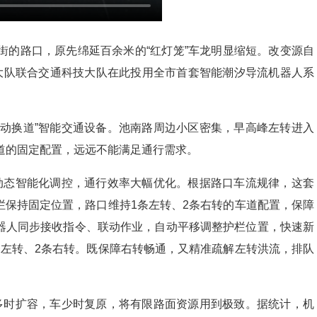
街的路口，原先绵延百余米的“红灯笼”车龙明显缩短。改变源自
一大队联合交通科技大队在此投用全市首套智能潮汐导流机器人系
自动换道”智能交通设备。池南路周边小区密集，早高峰左转进入
道的固定配置，远远不能满足通行需求。
道动态智能化调控，通行效率大幅优化。根据路口车流规律，这套
栏保持固定位置，路口维持1条左转、2条右转的车道配置，保障
器人同步接收指令、联动作业，自动平移调整护栏位置，快速新
条左转、2条右转。既保障右转畅通，又精准疏解左转洪流，排队
车多时扩容，车少时复原，将有限路面资源用到极致。据统计，机