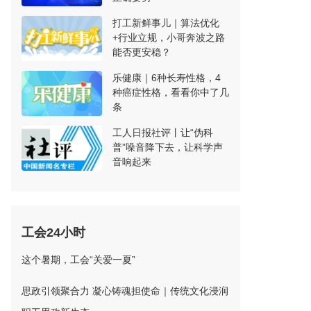
打工新鲜事儿｜算法优化
+行业立规，小哥奔波之路
能否更安稳？
乐健康｜6种长寿性格，4
种癌症性格，看看你中了几
条
工人日报社评丨让“伪科
普”噪音降下去，让科学声
音响起来
工会24小时
这个暑期，工会“关爱一夏”
思政引领聚合力 凝心铸魂担使命｜传统文化浸润