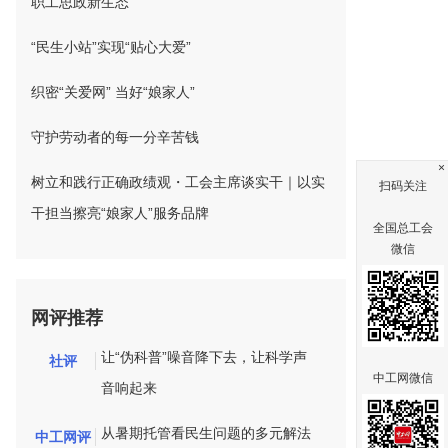
职工思政新生态
“民生小站”实现“贴心大爱”
织密“关爱网” 当好“娘家人”
守护劳动者的每一分辛苦钱
×
树立和践行正确政绩观・工会主席谈实干｜以实
扫码关注
干担当擦亮“娘家人”服务品牌
全国总工会
微信
网评推荐
让“伪科普”噪音降下去，让科学声
社评
中工网微信
音响起来
从暑期托管看民生问题的多元解法
中工网评