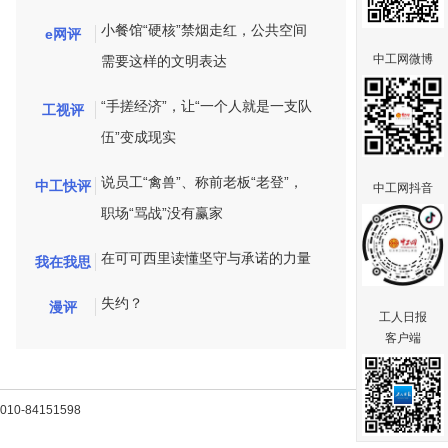
小餐馆“硬核”禁烟走红，公共空间
e网评
中工网微博
需要这样的文明表达
“手搓经济”，让“一个人就是一支队
工视评
伍”变成现实
说员工“禽兽”、称前老板“老登”，
中工快评
中工网抖音
职场“骂战”没有赢家
在可可西里读懂坚守与承诺的力量
我在我思
失约？
漫评
工人日报
客户端
-84151598