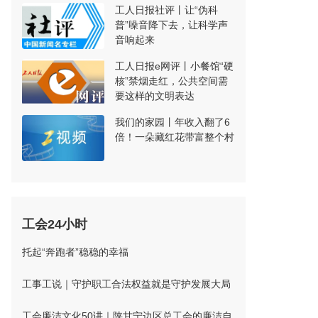
工人日报社评丨让“伪科
普”噪音降下去，让科学声
音响起来
工人日报e网评丨小餐馆“硬
核”禁烟走红，公共空间需
要这样的文明表达
我们的家园丨年收入翻了6
倍！一朵藏红花带富整个村
工会24小时
托起“奔跑者”稳稳的幸福
工事工说｜守护职工合法权益就是守护发展大局
工会廉洁文化50讲｜陕甘宁边区总工会的廉洁自