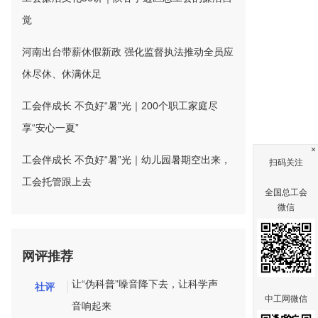
觉
河南出台带薪休假新政 强化监督执法推动全员应
休尽休、休满休足
工会伴成长 不负好“暑”光｜200个职工家庭尽
享“安心一夏”
×
工会伴成长 不负好“暑”光｜幼儿园暑期空出来，
扫码关注
工会托管跟上去
全国总工会
微信
网评推荐
让“伪科普”噪音降下去，让科学声
社评
中工网微信
音响起来