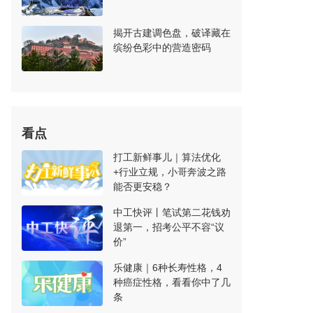
揭开古建调色盘，破译藏在
缤纷色彩中的营造密码
看点
打工新鲜事儿｜算法优化
+行业立规，小哥奔波之路
能否更安稳？
中工快评丨笔试第二花钱劝
退第一，招考公平不容“议
价”
乐健康｜6种长寿性格，4
种癌症性格，看看你中了几
条