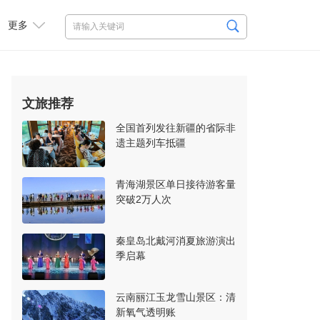
更多
文旅推荐
全国首列发往新疆的省际非
遗主题列车抵疆
青海湖景区单日接待游客量
突破2万人次
秦皇岛北戴河消夏旅游演出
季启幕
云南丽江玉龙雪山景区：清
新氧气透明账