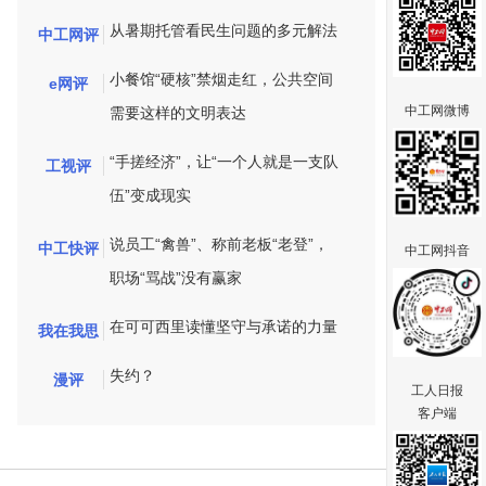
从暑期托管看民生问题的多元解法
中工网评
小餐馆“硬核”禁烟走红，公共空间
e网评
中工网微博
需要这样的文明表达
“手搓经济”，让“一个人就是一支队
工视评
伍”变成现实
说员工“禽兽”、称前老板“老登”，
中工快评
中工网抖音
职场“骂战”没有赢家
在可可西里读懂坚守与承诺的力量
我在我思
失约？
漫评
工人日报
客户端