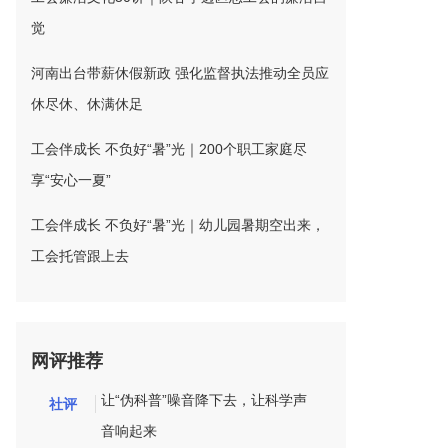
觉
河南出台带薪休假新政 强化监督执法推动全员应
休尽休、休满休足
工会伴成长 不负好“暑”光｜200个职工家庭尽
享“安心一夏”
工会伴成长 不负好“暑”光｜幼儿园暑期空出来，
工会托管跟上去
网评推荐
让“伪科普”噪音降下去，让科学声
社评
音响起来