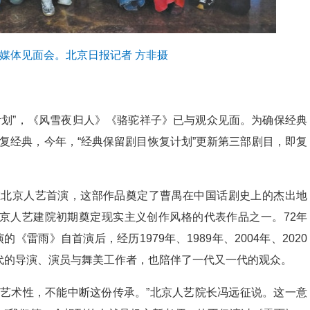
媒体见面会。北京日报记者 方非摄
复计划”，《风雪夜归人》《骆驼祥子》已与观众见面。为确保经典
恢复经典，今年，“经典保留剧目恢复计划”更新第三部剧目，即复
》在北京人艺首演，这部作品奠定了曹禺在中国话剧史上的杰出地
京人艺建院初期奠定现实主义创作风格的代表作品之一。72年
《雷雨》自首演后，经历1979年、1989年、2004年、2020
代的导演、演员与舞美工作者，也陪伴了一代又一代的观众。
和艺术性，不能中断这份传承。”北京人艺院长冯远征说。这一意