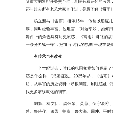
义重大的复排任务交予谁，剧院有着充分的考虑
还与过去所有老艺术家合作过，是最了解《雷雨》
杨立新与《雷雨》相伴15年，他曾以细腻
厚，同时经验丰富。他坦言：“对这部戏，如何
舞台上的角色具有历史质感。《雷雨》讲述的故
一条分界线一样”，把“那个时代的氛围”呈现在观
有传承也有改变
一个世纪过去，时代的氛围究竟如何保留？“
还是什么样。”冯远征说。2025年起，《雷
坊，从丰富的历史资料中寻根溯源。剧组还赴《
找更多潜移默化的细节。
刘辉、柳文伊、龚钰泉、黄薇、伍宇辰柠、
萍、鲁侍萍、四凤、鲁贵、鲁大海、周冲。平时