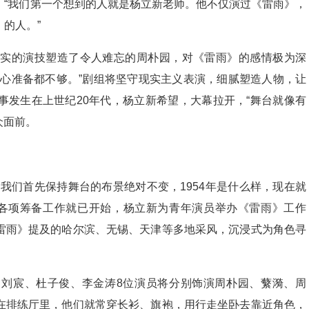
，“我们第一个想到的人就是杨立新老师。他不仅演过《雷雨》，
的人。”
扎实的演技塑造了令人难忘的周朴园，对《雷雨》的感情极为深
用心准备都不够。”剧组将坚守现实主义表演，细腻塑造人物，让
事发生在上世纪20年代，杨立新希望，大幕拉开，“舞台就像有
众面前。
我们首先保持舞台的布景绝对不变，1954年是什么样，现在就
雨》各项筹备工作就已开始，杨立新为青年演员举办《雷雨》工作
雷雨》提及的哈尔滨、无锡、天津等多地采风，沉浸式为角色寻
刘宸、杜子俊、李金涛8位演员将分别饰演周朴园、蘩漪、周
在排练厅里，他们就常穿长衫、旗袍，用行走坐卧去靠近角色，