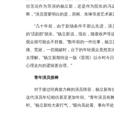
但无论作为导演的杨立新，还是作为院长的冯
释，“演员需要明白的是，郑榕、朱琳等老艺术家
“几十年前，由于剧场条件不那么先进，演
的‘话剧腔’很浓。”杨立新说，现在，随着收声等
观众很可能会不舒服。”数年前的一件往事，杨
痛、荒诞，一切揭破时，台下的年轻观众竟然笑
太理解。”杨立新期待这一版《雷雨》以今时今
心理走向的逻辑更合理。”
青年演员接棒
对于接过经典接力棒的演员阵容，杨立新有信
这代演员年纪相仿甚至更加年轻。“青年演员有
时。”杨立新给大家打气，“眼向高处看、事向平