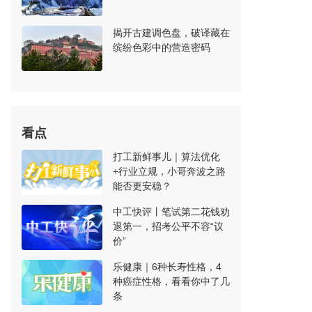
揭开古建调色盘，破译藏在
缤纷色彩中的营造密码
看点
打工新鲜事儿｜算法优化
+行业立规，小哥奔波之路
能否更安稳？
中工快评丨笔试第二花钱劝
退第一，招考公平不容“议
价”
乐健康｜6种长寿性格，4
种癌症性格，看看你中了几
条