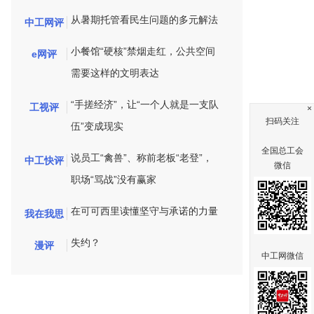
从暑期托管看民生问题的多元解法
中工网评
小餐馆“硬核”禁烟走红，公共空间
e网评
需要这样的文明表达
“手搓经济”，让“一个人就是一支队
工视评
×
扫码关注
伍”变成现实
全国总工会
说员工“禽兽”、称前老板“老登”，
中工快评
微信
职场“骂战”没有赢家
在可可西里读懂坚守与承诺的力量
我在我思
失约？
漫评
中工网微信