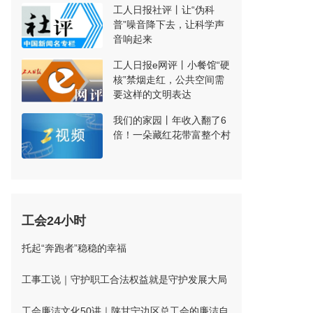
工人日报社评丨让“伪科
普”噪音降下去，让科学声
音响起来
工人日报e网评丨小餐馆“硬
核”禁烟走红，公共空间需
要这样的文明表达
我们的家园丨年收入翻了6
倍！一朵藏红花带富整个村
工会24小时
托起“奔跑者”稳稳的幸福
工事工说｜守护职工合法权益就是守护发展大局
工会廉洁文化50讲｜陕甘宁边区总工会的廉洁自