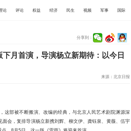
理论
评论
权益
经济
民生
视频
军事
国际
分享到：
排版下月首演，导演杨立新期待：以今日
来源：
北京日报
，这部被不断搬演、改编的经典，与北京人民艺术剧院渊源深
见面会，复排导演杨立新携刘辉、柳文伊、龚钰泉、黄薇、伍宇
点。8月5日，这一版《雷雨》将迎来首演。