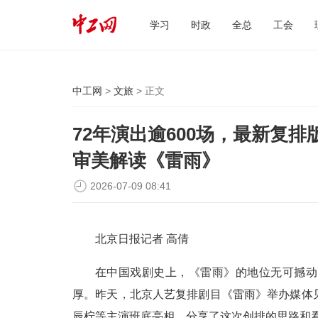
学习
时政
全总
工会
中工网
>
文旅
> 正文
72年演出逾600场，最新复
审美解读《雷雨》
2026-07-09 08:41
北京日报记者 高倩
在中国戏剧史上，《雷雨》的地位无可撼动
厚。昨天，北京人艺复排剧目《雷雨》举办媒体
辰柠等主演班底亮相，分享了这次创排的思路和看