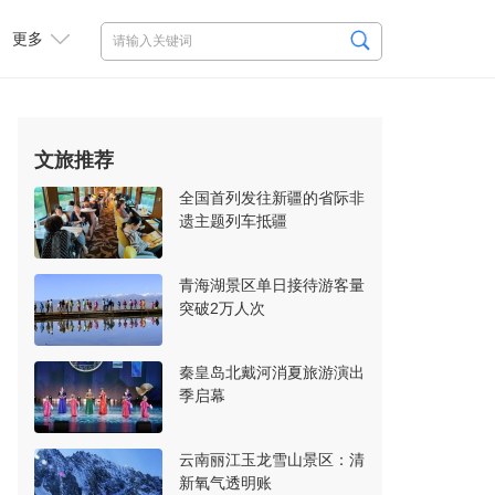
更多
文旅推荐
全国首列发往新疆的省际非
遗主题列车抵疆
青海湖景区单日接待游客量
突破2万人次
秦皇岛北戴河消夏旅游演出
季启幕
云南丽江玉龙雪山景区：清
新氧气透明账