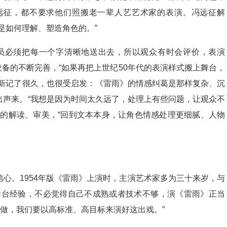
远征，都不要求他们照搬老一辈人艺艺术家的表演。冯远征解
是如何理解、塑造角色的。”
员必须把每一个字清晰地送出去，所以观众有时会评价，表演
设备的不断完善，“如果再把上世纪50年代的表演样式搬上舞台，
立新记了很久，也很受启发：《雷雨》的情感纠葛是那样复杂、沉
出声来。“我想是因为时间太久远了，处理上有些问题，让观众不
日的解读、审美，“回到文本本身，让角色情感处理更细腻、人物
心。1954年版《雷雨》上演时，主演艺术家多为三十来岁，与
舞台经验，不必觉得自己不成熟或者技术不够，演《雷雨》正当
处做，我们要以高标准、高目标来演好这出戏。”