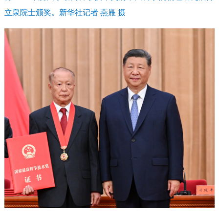
立泉院士颁奖。新华社记者 燕雁 摄