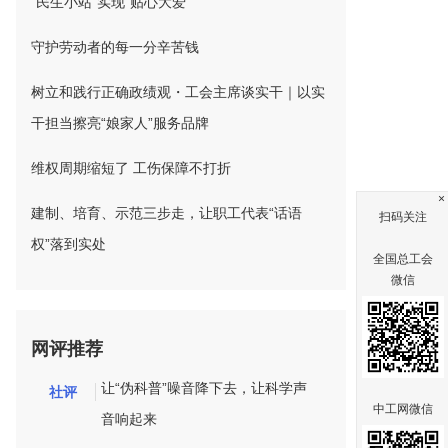
“民生小站”实现“贴心大爱”
守护劳动者的每一分辛苦钱
树立和践行正确政绩观・工会主席谈实干｜以实
干担当擦亮“娘家人”服务品牌
维权周期缩短了 工伤保障不打折
×
建制、培育、示范三步走，让职工代表“话语
扫码关注
权”落到实处
全国总工会
微信
网评推荐
让“伪科普”噪音降下去，让科学声
社评
中工网微信
音响起来