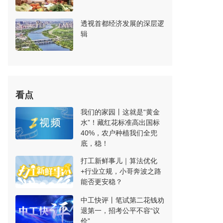
透视首都经济发展的深层逻
辑
看点
我们的家园丨这就是“黄金
水”！藏红花标准高出国标
40%，农户种植我们全兜
底，稳！
打工新鲜事儿｜算法优化
+行业立规，小哥奔波之路
能否更安稳？
中工快评丨笔试第二花钱劝
退第一，招考公平不容“议
价”