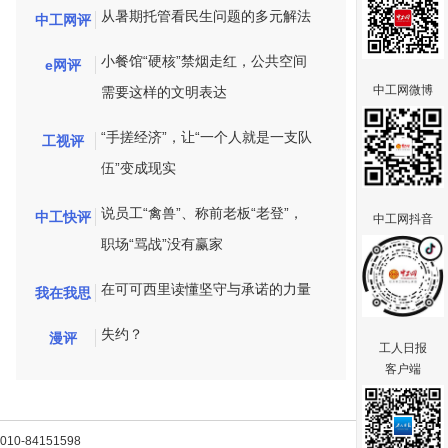
从暑期托管看民生问题的多元解法
中工网评
小餐馆“硬核”禁烟走红，公共空间
e网评
中工网微博
需要这样的文明表达
“手搓经济”，让“一个人就是一支队
工视评
伍”变成现实
说员工“禽兽”、称前老板“老登”，
中工快评
中工网抖音
职场“骂战”没有赢家
在可可西里读懂坚守与承诺的力量
我在我思
失约？
漫评
工人日报
客户端
-84151598