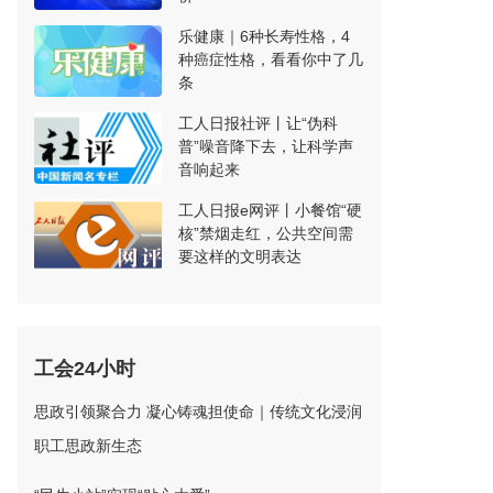
乐健康｜6种长寿性格，4
种癌症性格，看看你中了几
条
工人日报社评丨让“伪科
普”噪音降下去，让科学声
音响起来
工人日报e网评丨小餐馆“硬
核”禁烟走红，公共空间需
要这样的文明表达
工会24小时
思政引领聚合力 凝心铸魂担使命｜传统文化浸润
职工思政新生态