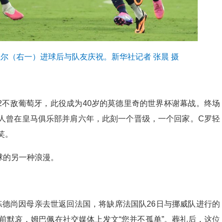
拉尔（右一）进球后与队友庆祝。新华社记者 张晨 摄
:2不敌葡萄牙，此役成为40岁的莫德里奇的世界杯谢幕战。终场
两人曾在皇马俱乐部并肩六年，此刻一个晋级，一个回家。C罗轻
笑。
球的另一种浪漫。
练德尚因母亲去世返回法国，将缺席法国队26日与挪威队进行的
前默哀，姆巴佩在社交媒体上发文“您并不孤单”。葬礼后，这位