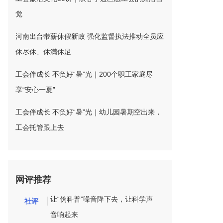
觉
河南出台带薪休假新政 强化监督执法推动全员应
休尽休、休满休足
工会伴成长 不负好“暑”光｜200个职工家庭尽
享“安心一夏”
工会伴成长 不负好“暑”光｜幼儿园暑期空出来，
工会托管跟上去
网评推荐
让“伪科普”噪音降下去，让科学声
社评
音响起来