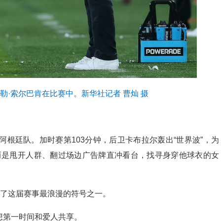
勒·索尔巴肯在比赛中。新华社记者 曹灿 摄
阿根廷队。加时赛第103分钟，后卫卡布拉尔轰出“世界波”，为
，而是甩开人群、翻过场边广告牌直冲看台，找寻身穿他球衣的女
成了这届赛事最浪漫的符号之一。
想第一时间和爱人共享。