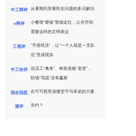
从暑期托管看民生问题的多元解法
中工网评
小餐馆“硬核”禁烟走红，公共空间
e网评
需要这样的文明表达
“手搓经济”，让“一个人就是一支队
工视评
伍”变成现实
说员工“禽兽”、称前老板“老登”，
中工快评
职场“骂战”没有赢家
在可可西里读懂坚守与承诺的力量
我在我思
失约？
漫评