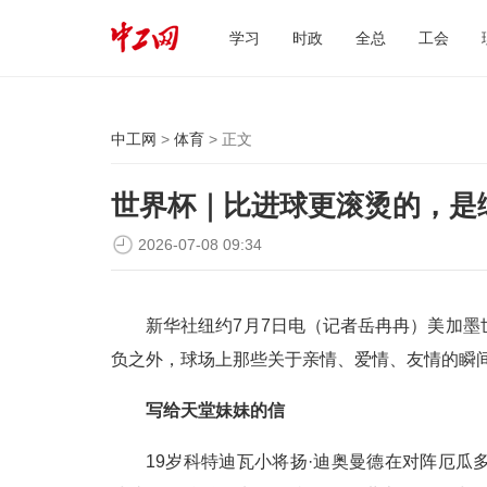
学习
时政
全总
工会
中工网
>
体育
> 正文
世界杯｜比进球更滚烫的，是
2026-07-08 09:34
新华社纽约7月7日电（记者岳冉冉）美加
负之外，球场上那些关于亲情、爱情、友情的瞬
写给天堂妹妹的信
19岁科特迪瓦小将扬·迪奥曼德在对阵厄