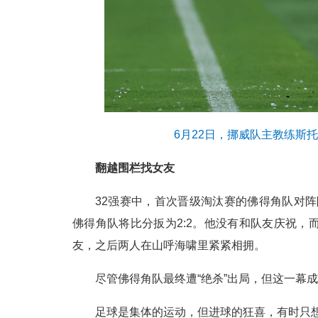
6月22日，挪威队主教练斯托
翻越围栏找女友
32强赛中，首次晋级淘汰赛的佛得角队对阵
佛得角队将比分扳为2:2。他没有和队友庆祝
友，之后两人在山呼海啸里紧紧相拥。
尽管佛得角队最终遭“绝杀”出局，但这一幕
足球是集体的运动，但进球的狂喜，有时只