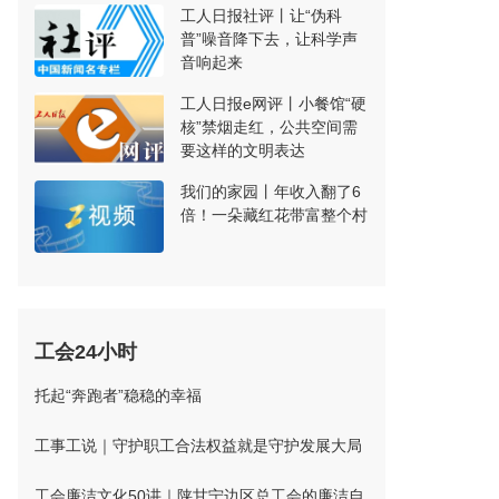
工人日报社评丨让“伪科
普”噪音降下去，让科学声
音响起来
工人日报e网评丨小餐馆“硬
核”禁烟走红，公共空间需
要这样的文明表达
我们的家园丨年收入翻了6
倍！一朵藏红花带富整个村
工会24小时
托起“奔跑者”稳稳的幸福
工事工说｜守护职工合法权益就是守护发展大局
工会廉洁文化50讲｜陕甘宁边区总工会的廉洁自