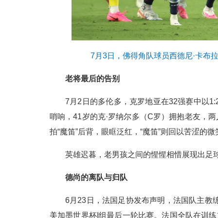
7月3日，佛得角队球员西德尼·卡布
老将最后的告别
7月2日的多伦多，克罗地亚在32强赛中以1
哨响，41岁的克·罗纳尔多（C罗）拥抱老友，
拍“魔笛”后背，眼眶泛红，“魔笛”则回以苦涩的微
英雄迟暮，老男孩之间的惺惺相惜展现出足
德尚的离队与归队
6月23日，法国足协发布声明，法国队主教
美加墨世界杯I组最后一轮比赛。法国全队在训练