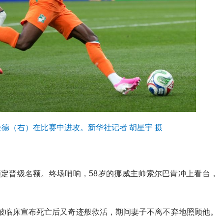
曼德（右）在比赛中进攻。新华社记者 胡星宇 摄
锁定晋级名额。终场哨响，58岁的挪威主帅索尔巴肯冲上看台，
，被临床宣布死亡后又奇迹般救活，期间妻子不离不弃地照顾他。