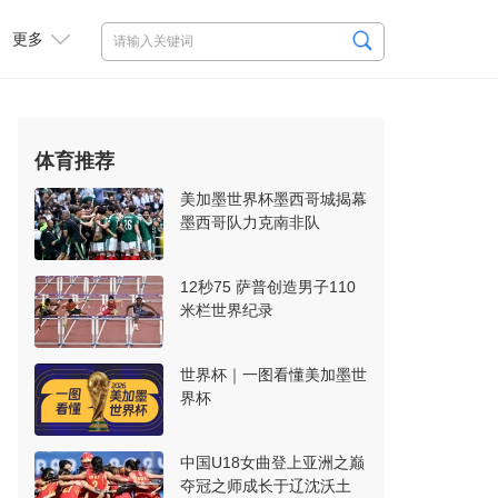
更多
体育推荐
美加墨世界杯墨西哥城揭幕
墨西哥队力克南非队
12秒75 萨普创造男子110
米栏世界纪录
世界杯｜一图看懂美加墨世
界杯
中国U18女曲登上亚洲之巅
夺冠之师成长于辽沈沃土