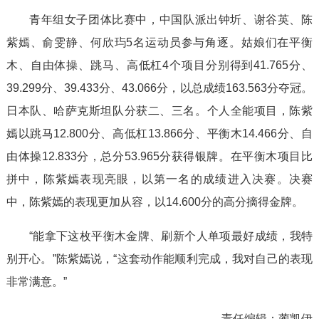
青年组女子团体比赛中，中国队派出钟圻、谢谷英、陈
紫嫣、俞雯静、何欣玙5名运动员参与角逐。姑娘们在平衡
木、自由体操、跳马、高低杠4个项目分别得到41.765分、
39.299分、39.433分、43.066分，以总成绩163.563分夺冠。
日本队、哈萨克斯坦队分获二、三名。个人全能项目，陈紫
嫣以跳马12.800分、高低杠13.866分、平衡木14.466分、自
由体操12.833分，总分53.965分获得银牌。在平衡木项目比
拼中，陈紫嫣表现亮眼，以第一名的成绩进入决赛。决赛
中，陈紫嫣的表现更加从容，以14.600分的高分摘得金牌。
“能拿下这枚平衡木金牌、刷新个人单项最好成绩，我特
别开心。”陈紫嫣说，“这套动作能顺利完成，我对自己的表现
非常满意。”
责任编辑：
蔺凯伊