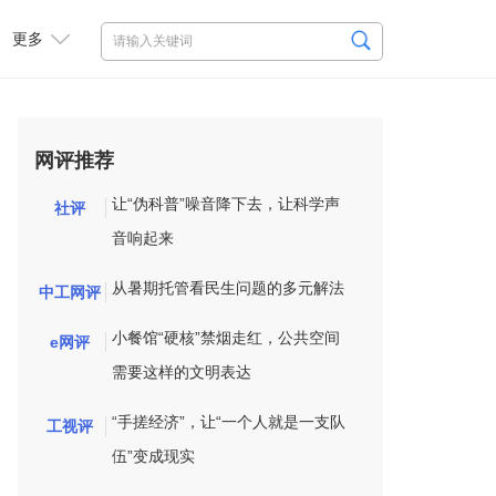
更多
网评推荐
让“伪科普”噪音降下去，让科学声
社评
音响起来
从暑期托管看民生问题的多元解法
中工网评
小餐馆“硬核”禁烟走红，公共空间
e网评
需要这样的文明表达
“手搓经济”，让“一个人就是一支队
工视评
伍”变成现实