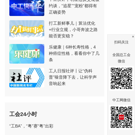
约谈，“追星”“宠粉”都得有
正确姿势
打工新鲜事儿｜算法优化
+行业立规，小哥奔波之路
能否更安稳？
×
扫码关注
乐健康｜6种长寿性格，4
种癌症性格，看看你中了几
全国总工会
条
微信
工人日报社评丨让“伪科
普”噪音降下去，让科学声
音响起来
中工网微信
工会24小时
“工BA”，“粤”赛“粤”出彩