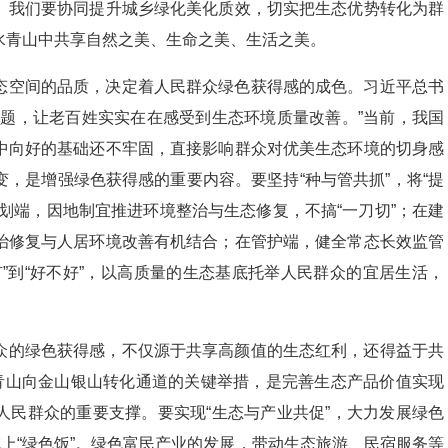
。我们要协同提升城乡绿化美化质效，切实把生态优势转化为群
水青山中共享自然之美、生命之美、生活之美。
态空间的品质，决定着人民群众绿色获得感的成色。习近平总书
问题，让老百姓实实在在感受到生态环境质量改善。”当前，我国
中向好的基础还不牢固，直接影响群众对优美生态环境的切身感
，是增强绿色获得感的重要内容。要坚持“种与管共抓”，将“提
划端，因地制宜推进环境整治与生态修复，不搞“一刀切”；在建
治修复与人居环境改善有机结合；在管护端，健全常态长效监管
”到“好不好”，以高质量的生态基底托举人民群众的宜居生活，
众的绿色获得感，不仅源于共享高颜值的生态红利，还得益于共
水青山向金山银山转化通道的关键举措，是完善生态产品价值实现
人民群众的重要支撑。要实现“生态与产业共促”，大力发展绿色
吃上“绿色饭”。绿色富民产业的发展，带动生态旅游、民宿服务等