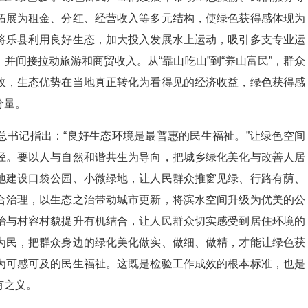
拓展为租金、分红、经营收入等多元结构，使绿色获得感体现为
将乐县利用良好生态，加大投入发展水上运动，吸引多支专业运
并间接拉动旅游和商贸收入。从“靠山吃山”到“养山富民”，群众
收，生态优势在当地真正转化为看得见的经济收益，绿色获得感
分量。
总书记指出：“良好生态环境是最普惠的民生福祉。”让绿色空间
径。要以人与自然和谐共生为导向，把城乡绿化美化与改善人居
地建设口袋公园、小微绿地，让人民群众推窗见绿、行路有荫、
合治理，以生态之治带动城市更新，将滨水空间升级为优美的公
治与村容村貌提升有机结合，让人民群众切实感受到居住环境的
为民，把群众身边的绿化美化做实、做细、做精，才能让绿色获
为可感可及的民生福祉。这既是检验工作成效的根本标准，也是
有之义。