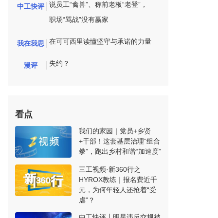
说员工“禽兽”、称前老板“老登”，
中工快评
职场“骂战”没有赢家
在可可西里读懂坚守与承诺的力量
我在我思
失约？
漫评
看点
我们的家园｜党员+乡贤
+干部！这套基层治理“组合
拳”，跑出乡村和谐“加速度”
三工视频·新360行之
HYROX教练｜报名费近千
元，为何年轻人还抢着“受
虐”？
中工快评丨明星违反交规被