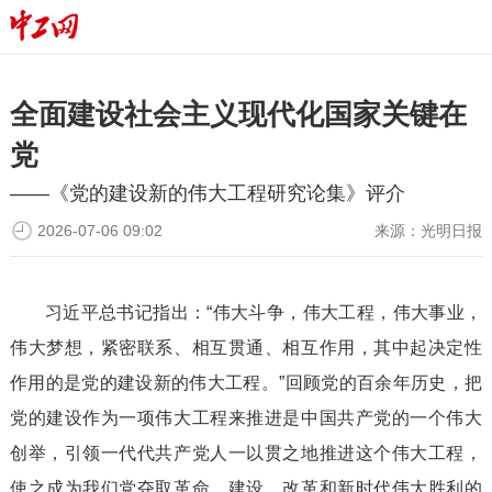
全面建设社会主义现代化国家关键在
党
——《党的建设新的伟大工程研究论集》评介
2026-07-06 09:02
来源：
光明日报
习近平总书记指出：“伟大斗争，伟大工程，伟大事业，
伟大梦想，紧密联系、相互贯通、相互作用，其中起决定性
作用的是党的建设新的伟大工程。”回顾党的百余年历史，把
党的建设作为一项伟大工程来推进是中国共产党的一个伟大
创举，引领一代代共产党人一以贯之地推进这个伟大工程，
使之成为我们党夺取革命、建设、改革和新时代伟大胜利的