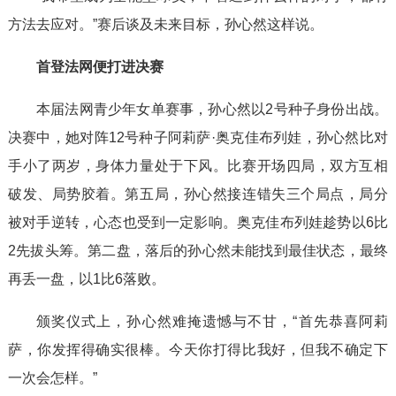
方法去应对。”赛后谈及未来目标，孙心然这样说。
首登法网便打进决赛
本届法网青少年女单赛事，孙心然以2号种子身份出战。
决赛中，她对阵12号种子阿莉萨·奥克佳布列娃，孙心然比对
手小了两岁，身体力量处于下风。比赛开场四局，双方互相
破发、局势胶着。第五局，孙心然接连错失三个局点，局分
被对手逆转，心态也受到一定影响。奥克佳布列娃趁势以6比
2先拔头筹。第二盘，落后的孙心然未能找到最佳状态，最终
再丢一盘，以1比6落败。
颁奖仪式上，孙心然难掩遗憾与不甘，“首先恭喜阿莉
萨，你发挥得确实很棒。今天你打得比我好，但我不确定下
一次会怎样。”