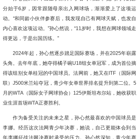
分始于6岁，因常跟随母亲出入网球场，渐渐爱上了这项运
动。“和同龄小伙伴参赛后，我发现自己有网球天赋，也发自
内心喜欢这项运动。”孙心然说，“11岁时，我想在网球领域走
得更远，于是出国历练。”
2024年起，孙心然逐步踏足国际赛场，并在2025年崭露
头角。去年年底，她夺得橘子碗U18组女单冠军，成为首位摘
得该组别女单桂冠的中国球员。法网前，她又在ITF（国际网
联）J500米兰站夺冠，青少年女单世界排名提升到第二位。5
月的WTA（国际女子网球协会）125伊斯坦布尔站，她收获职
业生涯首场WTA正赛胜利。
作为备受关注的未来之星，孙心然最喜欢的中国球员是
李娜。经历这次法网青少年决赛，她说，自己更能体会到当
年李娜征战法网决赛时承受的压力。孙心然深知，青少年赛