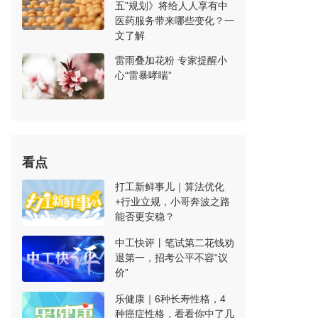
五”规划》将给人人享有中
医药服务带来哪些变化？一
文了解
雷雨叠加花粉 专家提醒小
心“雷暴哮喘”
看点
打工新鲜事儿｜算法优化
+行业立规，小哥奔波之路
能否更安稳？
中工快评丨笔试第二花钱劝
退第一，招考公平不容“议
价”
乐健康｜6种长寿性格，4
种癌症性格，看看你中了几