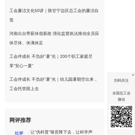
工会廉洁文化50讲｜陕甘宁边区总工会的廉洁自
觉
河南出台带薪休假新政 强化监督执法推动全员应
休尽休、休满休足
工会伴成长 不负好“暑”光｜200个职工家庭尽
享“安心一夏”
×
工会伴成长 不负好“暑”光｜幼儿园暑期空出来，
扫码关注
工会托管跟上去
全国总工会
微信
网评推荐
让“伪科普”噪音降下去，让科学声
社评