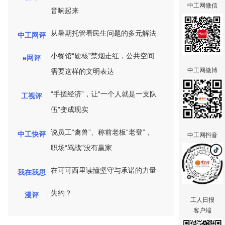
中工网微信
音响起来
从暑期托管看民生问题的多元解法
中工网评
小餐馆“硬核”禁烟走红，公共空间
e网评
中工网微博
需要这样的文明表达
“手搓经济”，让“一个人就是一支队
工视评
伍”变成现实
说员工“禽兽”、称前老板“老登”，
中工快评
中工网抖音
职场“骂战”没有赢家
在可可西里读懂坚守与承诺的力量
我在我思
失约？
漫评
工人日报
客户端