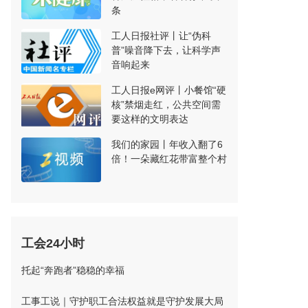
条
工人日报社评丨让“伪科
普”噪音降下去，让科学声
音响起来
工人日报e网评丨小餐馆“硬
核”禁烟走红，公共空间需
要这样的文明表达
我们的家园丨年收入翻了6
倍！一朵藏红花带富整个村
工会24小时
托起“奔跑者”稳稳的幸福
工事工说｜守护职工合法权益就是守护发展大局