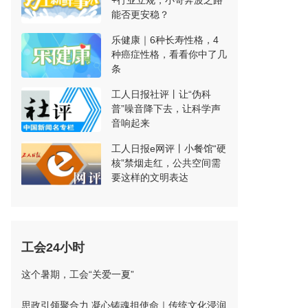
+行业立规，小哥奔波之路
能否更安稳？
乐健康｜6种长寿性格，4
种癌症性格，看看你中了几
条
工人日报社评丨让“伪科
普”噪音降下去，让科学声
音响起来
工人日报e网评丨小餐馆“硬
核”禁烟走红，公共空间需
要这样的文明表达
工会24小时
这个暑期，工会“关爱一夏”
思政引领聚合力 凝心铸魂担使命｜传统文化浸润