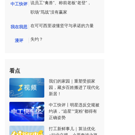
说员工“禽兽”、称前老板“老登”，
中工快评
职场“骂战”没有赢家
在可可西里读懂坚守与承诺的力量
我在我思
失约？
漫评
看点
我们的家园｜重塑受损家
园，藏乡百姓搬进了现代化
新居！
中工快评丨明星违反交规被
约谈，“追星”“宠粉”都得有
正确姿势
打工新鲜事儿｜算法优化