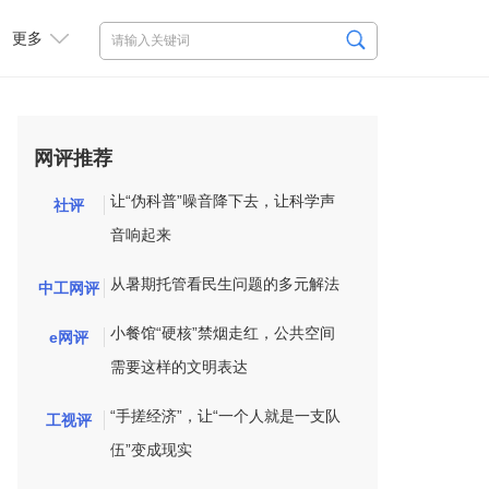
更多
网评推荐
让“伪科普”噪音降下去，让科学声
社评
音响起来
从暑期托管看民生问题的多元解法
中工网评
小餐馆“硬核”禁烟走红，公共空间
e网评
需要这样的文明表达
“手搓经济”，让“一个人就是一支队
工视评
伍”变成现实