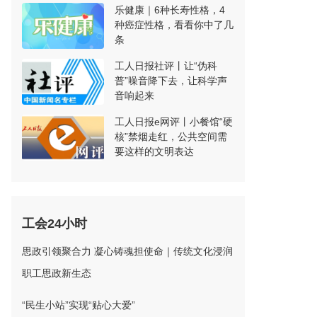
乐健康｜6种长寿性格，4
种癌症性格，看看你中了几
条
工人日报社评丨让“伪科
普”噪音降下去，让科学声
音响起来
工人日报e网评丨小餐馆“硬
核”禁烟走红，公共空间需
要这样的文明表达
工会24小时
思政引领聚合力 凝心铸魂担使命｜传统文化浸润
职工思政新生态
“民生小站”实现“贴心大爱”