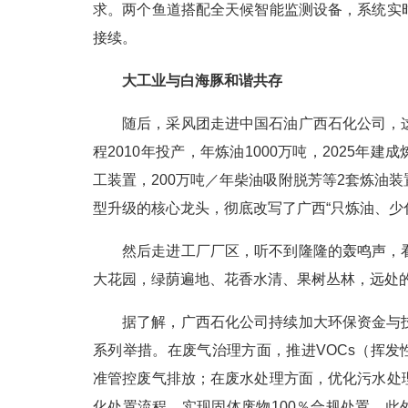
求。两个鱼道搭配全天候智能监测设备，系统实
接续。
大工业与白海豚和谐共存
随后，采风团走进中国石油广西石化公司，
程2010年投产，年炼油1000万吨，2025年
工装置，200万吨／年柴油吸附脱芳等2套炼油
型升级的核心龙头，彻底改写了广西“只炼油、少
然后走进工厂厂区，听不到隆隆的轰鸣声，
大花园，绿荫遍地、花香水清、果树丛林，远处
据了解，广西石化公司持续加大环保资金与
系列举措。在废气治理方面，推进VOCs（挥发
准管控废气排放；在废水处理方面，优化污水处
化处置流程，实现固体废物100％合规处置。此