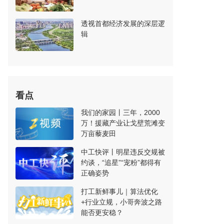
透视首都经济发展的深层逻
辑
看点
我们的家园丨三年，2000
万！援藏产业让戈壁荒滩变
万亩藜麦田
中工快评丨明星违反交规被
约谈，“追星”“宠粉”都得有
正确姿势
打工新鲜事儿｜算法优化
+行业立规，小哥奔波之路
能否更安稳？