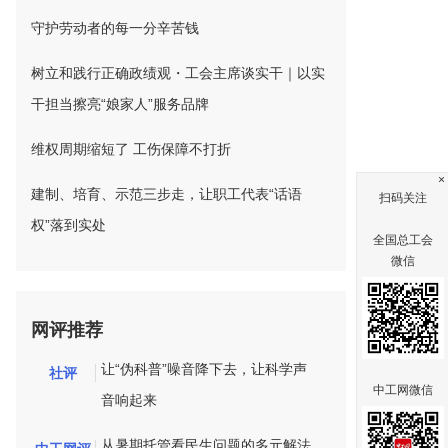
守护劳动者的每一分辛苦钱
树立和践行正确政绩观・工会主席谈实干｜以实
干担当擦亮“娘家人”服务品牌
维权周期缩短了 工伤保障不打折
×
建制、培育、示范三步走，让职工代表“话语
扫码关注
权”落到实处
全国总工会
微信
网评推荐
让“伪科普”噪音降下去，让科学声
社评
中工网微信
音响起来
从暑期托管看民生问题的多元解法