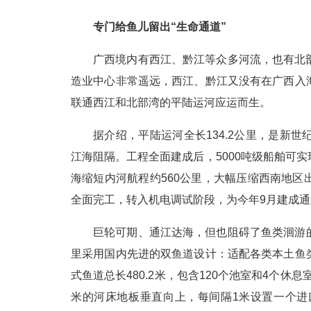
专门给鱼儿留出“生命通道”
广西境内有西江、黔江等众多河流，也有北
造业中心非常遥远，西江、黔江又没有在广西入
联通西江和北部湾的平陆运河应运而生。
据介绍，平陆运河全长134.2公里，是新
江海阻隔。工程全面建成后，5000吨级船舶可
海缩短内河航程约560公里，大幅压缩西南地
全面完工，转入机电调试阶段，为今年9月建成
巨轮可期、通江达海，但也阻碍了鱼类洄游
里采用国内先进的双鱼道设计：适配各类本土鱼
式鱼道总长480.2米，包含120个池室和4个休
米的河床地板垂直向上，每间隔1米设置一个进