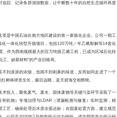
时追踪、记录鱼群洄游数据，让中断数十年的自然生态循环再度
这里是中国石油在南方地区建设的第一家炼化企业。公司一期工
建成炼化一体化转型升级项目，包括120万吨／年乙烯裂解等14套化
装置。作为西南规模最大的百万吨级乙烯工程，已成为区域石化转
化工、缺新材料”的产业旧格局。
看不到滚滚的浓烟，也闻不到刺鼻的味道，反而如同走进了一个
的红树林肆意生长，极目远眺，蓝天碧海交相辉映。
技术投入，聚焦废气、废水、固体废物等关键污染环节采取了一
性有机物）专项治理与LDAR（泄漏检测与修复）实时监测，精
理工艺，确保处理后水质全面达标；在固废处置方面，建立规范
外，公司于2020年7月彻底停运动力锅炉，成为我国首个停运锅