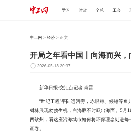
学习
时政
全总
工会
中工网
>
经济
> 正文
开局之年看中国丨向海而兴，
2026-05-18 20:37
新华日报·交汇点记者 肖雷
“世纪工程”平陆运河旁，赤眼鳟、鳗鲡等鱼儿
树林展现勃勃生机，白海豚不时跃出海面。5月16
西钦州，看这座沿海城市如何将环保理念刻进每
画卷。