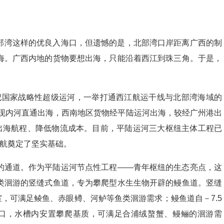
部湾这样的优良入海口，但遗憾的是，北部湾口岸距离广西的制
海。广西内地的货物要想出海，只能沿着西江到珠三角。于是，
世纪国家战略性超级运河，一举打通西江航运干线与北部湾海域的
实现内河直通出海，西南地区货物经平陆运河出海，较经广州港出
区出海航程、降低物流成本。目前，平陆运河三大枢纽主体工程已
通航奠定了坚实基础。
的通道。作为平陆运河节点性工程——青年枢纽的生态亮点，这
类洄游的竖缝式鱼道，专为攀爬型水生生物开辟的鳗鱼道。竖缝
息室，可满足鲮鱼、赤眼鳟、河鲈等鱼类洄游需求；鳗鱼道自－7.5
口，水槽内安置攀爬基质，可满足合浦绒螯蟹、鳗鲡的洄游需