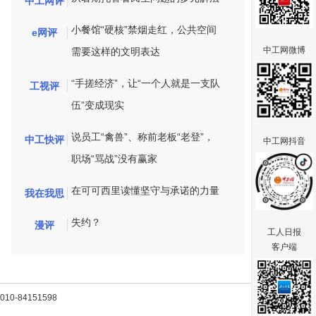
中工网评
小餐馆“硬核”禁烟走红，公共空间
e网评
中工网微博
需要这样的文明表达
“手搓经济”，让“一个人就是一支队
工视评
伍”变成现实
说员工“禽兽”、称前老板“老登”，
中工快评
中工网抖音
职场“骂战”没有赢家
在可可西里读懂坚守与承诺的力量
我在我思
失约？
漫评
工人日报
客户端
-84151598