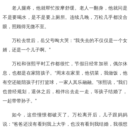
老人腿疼，他就帮忙按摩舒缓。老人一翻身，他就问是
不是要喝水，是不是要上厕所。连续几晚，万松几乎都没合
眼，照顾得无微不至。
万松去世后，岳父号啕大哭：“我失去的不仅仅是一个女
婿，还是一个儿子啊。”
万松和张熙平时工作都很忙，节假日经常加班，偶尔休
息，也都是在家陪孩子。“周末在家里，他切菜，我做饭，他
有空还能陪孩子打打篮球，一家人其乐融融。”张熙说，“我们
也曾经规划，退休之后，相伴出去走一走，等孩子结婚了，
一起带带孙子。”
如今，这些憧憬都破灭了。万松离开后，儿子跟妈妈
说：“爸爸还没有看到我上大学，也没有看到我结婚，我很想